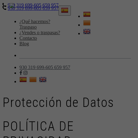
930 319 699-605 659 957
930 319 699-605 659 957
Toggle
navigation
¿Qué hacemos?
Traspaso
¿Vendes o traspasas?
Contacto
Blog
930 319 699-605 659 957
Protección de Datos
POLÍTICA DE