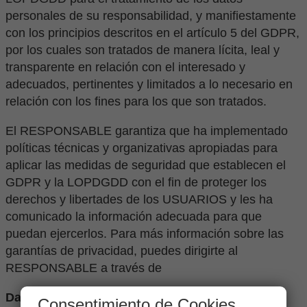
personales de su responsabilidad, y manifiestamente
con los principios descritos en el artículo 5 del GDPR,
por los cuales son tratados de manera lícita, leal y
transparente en relación con el interesado y
adecuados, pertinentes y limitados a lo necesario en
relación con los fines para los que son tratados.
El RESPONSABLE garantiza que ha implementado
políticas técnicas y organizativas apropiadas para
aplicar las medidas de seguridad que establecen el
GDPR y la LOPDGDD con el fin de proteger los
derechos y libertades de los USUARIOS y les ha
comunicado la información adecuada para que
puedan ejercerlos. Para más información sobre las
garantías de privacidad, puedes dirigirte al
RESPONSABLE a través de
Datos de contacto para ejercer sus derechos:
Consentimiento de Cookies