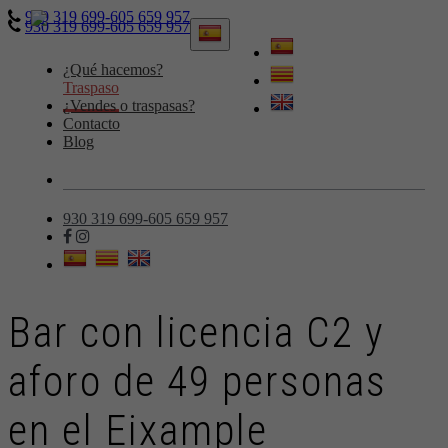
930 319 699-605 659 957
930 319 699-605 659 957
Toggle
navigation
¿Qué hacemos?
Traspaso
¿Vendes o traspasas?
Contacto
Blog
930 319 699-605 659 957
Bar con licencia C2 y
aforo de 49 personas
en el Eixample