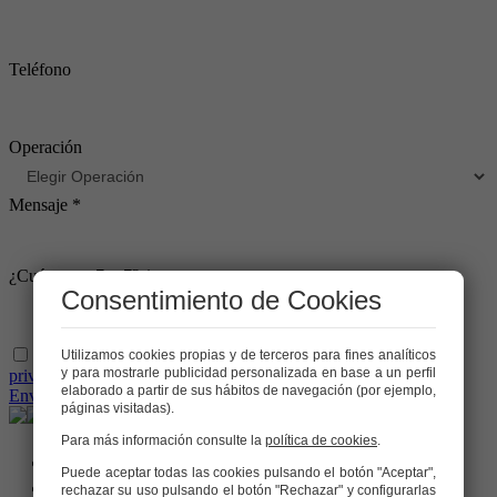
Teléfono
Operación
Mensaje *
¿Cuánto es: 7 + 7? *
Consentimiento de Cookies
He leído y acepto las condiciones legales y de política de
Utilizamos cookies propias y de terceros para fines analíticos
y para mostrarle publicidad personalizada en base a un perfil
privacidad
elaborado a partir de sus hábitos de navegación (por ejemplo,
Enviar
páginas visitadas).
Para más información consulte la
política de cookies
.
Puede aceptar todas las cookies pulsando el botón "Aceptar",
rechazar su uso pulsando el botón "Rechazar" y configurarlas