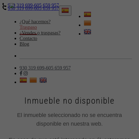
930 319 699-605 659 957
930 319 699-605 659 957
Toggle
navigation
¿Qué hacemos?
Traspaso
¿Vendes o traspasas?
Contacto
Blog
930 319 699-605 659 957
Inmueble no disponible
El inmueble seleccionado no se encuentra
disponible en nuestra web.