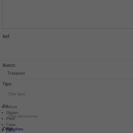
Ref:
Busco:
Tipo:
Elija tipos
En:
Áticos
Dúplex
Elija ubicaciones
Pisos
Casas
Zona:
Barcelona
Bares