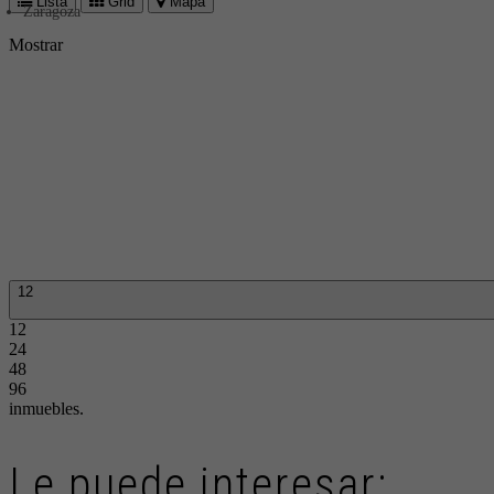
Lista
Grid
Mapa
Zaragoza
Mostrar
12
12
24
48
96
inmuebles.
Le puede interesar: