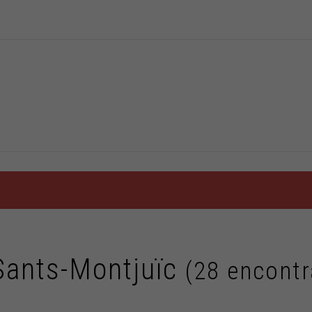
Sants-Montjuïc
(28 encont