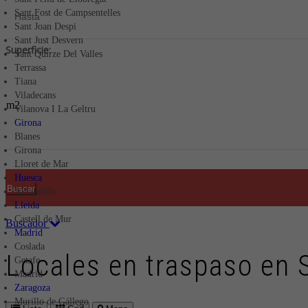
Sant Fost de Campsentelles
Sant Joan Despi
Sant Just Desvern
Superficie:
Sant Quirze Del Valles
Terrassa
Tiana
Viladecans
m2
Vilanova I La Geltru
Girona
Blanes
Girona
Lloret de Mar
Huesca
Buscar
Albalatillo
Lleida
Castell de Mur
Buscador
Madrid
Coslada
Locales en traspaso en 
Getafe
Madrid
Zaragoza
Murillo de Gállego