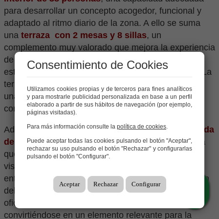
para desarrollar un concepto acogedor, funcional y
adaptado al ritmo diario de la zona. A ello se suma
una
terraza con 2 mesas y 8 sillas
, un
complemento muy valorado que mejora la experiencia
de la clientela, aporta mayor visibilidad al
Consentimiento de Cookies
establecimiento y amplía la capacidad de servicio. La
terraza representa un valor añadido importante en
Utilizamos cookies propias y de terceros para fines analíticos
una ubicación urbana donde el consumo exterior
y para mostrarle publicidad personalizada en base a un perfil
elaborado a partir de sus hábitos de navegación (por ejemplo,
continúa siendo un atractivo comercial destacado.
páginas visitadas).
Para más información consulte la
política de cookies
.
Además, el establecimiento
cuenta con una fachada
de aproximadamente 4 metros
,
una característica
Puede aceptar todas las cookies pulsando el botón "Aceptar",
rechazar su uso pulsando el botón "Rechazar" y configurarlas
que le aporta presencia comercial a pie de calle,
pulsando el botón "Configurar".
visibilidad y una imagen identificable dentro del
entorno urbano. Esta fachada favorece la exposición
Aceptar
Rechazar
Configurar
del negocio frente a residentes, trabajadores de
oficinas, clientela de proximidad y público de paso,
convirtiéndose en un elemento relevante para la