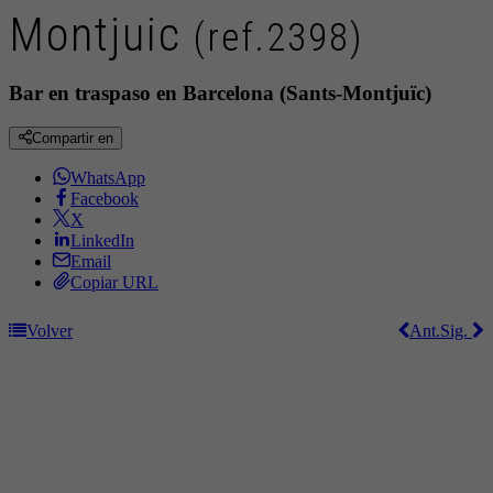
Montjuic
(ref.2398)
Bar en traspaso en Barcelona (Sants-Montjuïc)
Compartir en
WhatsApp
Facebook
X
LinkedIn
Email
Copiar URL
Volver
Ant.
Sig.