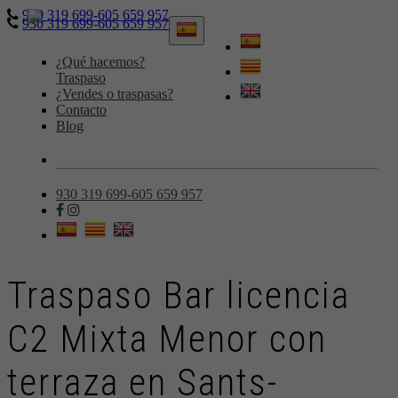
930 319 699-605 659 957
930 319 699-605 659 957
Toggle
navigation
¿Qué hacemos?
Traspaso
¿Vendes o traspasas?
Contacto
Blog
930 319 699-605 659 957
Traspaso Bar licencia
C2 Mixta Menor con
terraza en Sants-