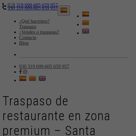
930 319 699-605 659 957
930 319 699-605 659 957
Toggle
navigation
¿Qué hacemos?
Traspaso
¿Vendes o traspasas?
Contacto
Blog
930 319 699-605 659 957
Traspaso de
restaurante en zona
premium – Santa